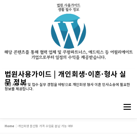
내
법원사용가이드 | 개인회생·이혼·형사 실
용
무 정보
으
법원 서류 작성 및 접수 실무 경험을 바탕으로 개인회생 형사 이혼 민사소송에 필요한
정보를 제공합니다.
로
바
로
메뉴
가
기
Home
»
개인회생 둔산동 가격 수임료 분납 가능 여부