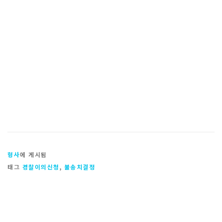
형사
에 게시됨
태그
경찰이의신청
,
불송치결정