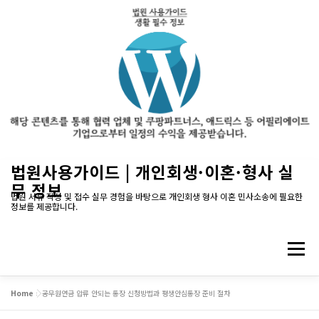
내
법원사용가이드 | 개인회생·이혼·형사 실
용
무 정보
으
법원 서류 작성 및 접수 실무 경험을 바탕으로 개인회생 형사 이혼 민사소송에 필요한
정보를 제공합니다.
로
바
로
메뉴
가
기
Home
»
공무원연금 압류 안되는 통장 신청방법과 평생안심통장 준비 절차