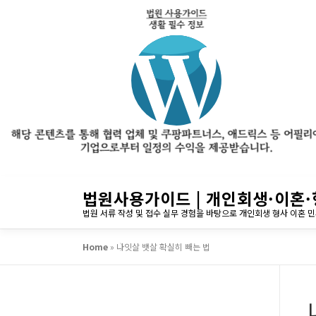
내
법원사용가이드 | 개인회생·이혼·
용
법원 서류 작성 및 접수 실무 경험을 바탕으로 개인회생 형사 이혼 
으
로
Home
»
나잇살 뱃살 확실히 빼는 법
바
로
가
기