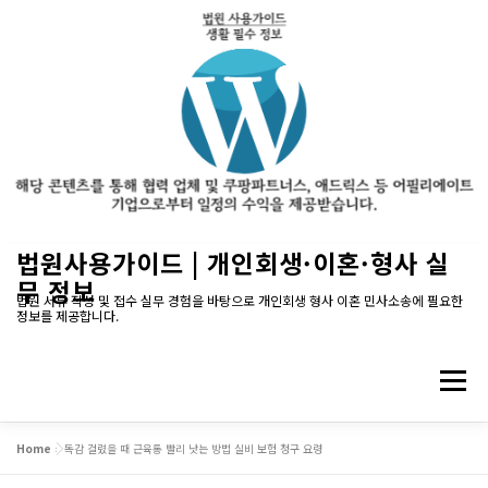
내
법원사용가이드 | 개인회생·이혼·형사 실
용
무 정보
으
법원 서류 작성 및 접수 실무 경험을 바탕으로 개인회생 형사 이혼 민사소송에 필요한
정보를 제공합니다.
로
바
로
메뉴
가
기
Home
»
독감 걸렸을 때 근육통 빨리 낫는 방법 실비 보험 청구 요령