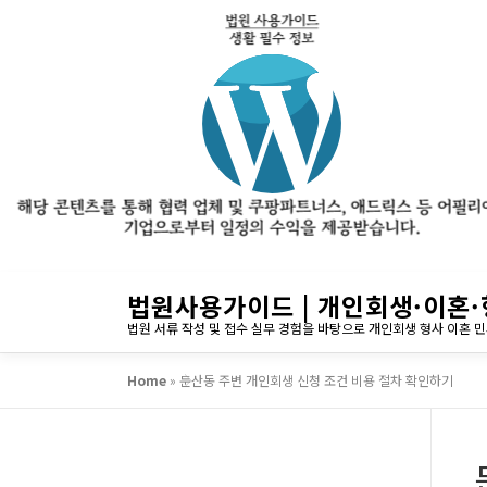
내
법원사용가이드 | 개인회생·이혼·
용
법원 서류 작성 및 접수 실무 경험을 바탕으로 개인회생 형사 이혼 
으
로
Home
»
둔산동 주변 개인회생 신청 조건 비용 절차 확인하기
바
로
가
기