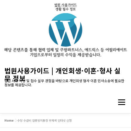
내
법원사용가이드 | 개인회생·이혼·형사 실
용
무 정보
으
법원 서류 작성 및 접수 실무 경험을 바탕으로 개인회생 형사 이혼 민사소송에 필요한
정보를 제공합니다.
로
바
로
메뉴
가
기
Home
»
수당 수급비 압류방지통장 우체국 인터넷 신청