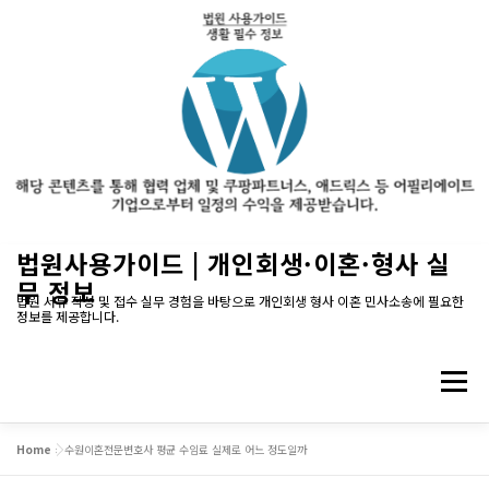
내
법원사용가이드 | 개인회생·이혼·형사 실
용
무 정보
으
법원 서류 작성 및 접수 실무 경험을 바탕으로 개인회생 형사 이혼 민사소송에 필요한
정보를 제공합니다.
로
바
로
메뉴
가
기
Home
»
수원이혼전문변호사 평균 수임료 실제로 어느 정도일까