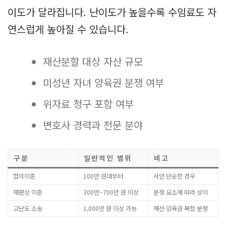
이도가 달라집니다. 난이도가 높을수록 수임료도 자
연스럽게 높아질 수 있습니다.
재산분할 대상 자산 규모
미성년 자녀 양육권 분쟁 여부
위자료 청구 포함 여부
변호사 경력과 전문 분야
구분
일반적인 범위
비고
협의이혼
100만 원대부터
사안 단순한 경우
재판상 이혼
300만~700만 원 이상
분쟁 요소에 따라 상이
고난도 소송
1,000만 원 이상 가능
재산·양육권 복합 분쟁