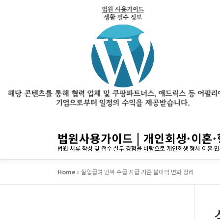
내
법원사용가이드 | 개인회생·이혼·
용
법원 서류 작성 및 접수 실무 경험을 바탕으로 개인회생 형사 이혼 
으
로
Home
»
실업급여 반복 수급 지급 기준 불이익 변화 정리
바
로
가
기