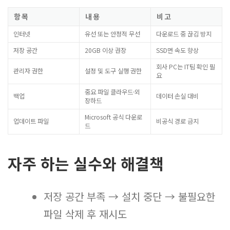
항목
내용
비고
인터넷
유선 또는 안정적 무선
다운로드 중 끊김 방지
저장 공간
20GB 이상 권장
SSD면 속도 향상
회사 PC는 IT팀 확인 필
관리자 권한
설정 및 도구 실행 권한
요
중요 파일 클라우드·외
백업
데이터 손실 대비
장하드
Microsoft 공식 다운로
업데이트 파일
비공식 경로 금지
드
자주 하는 실수와 해결책
저장 공간 부족 → 설치 중단 → 불필요한
파일 삭제 후 재시도