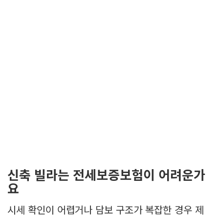
신축 빌라는 전세보증보험이 어려운가
요
시세 확인이 어렵거나 담보 구조가 복잡한 경우 제