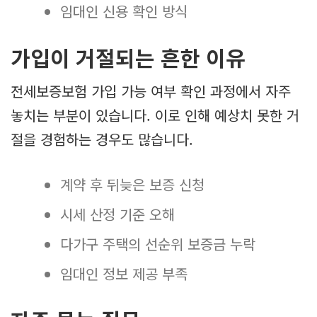
임대인 신용 확인 방식
가입이 거절되는 흔한 이유
전세보증보험 가입 가능 여부 확인 과정에서 자주
놓치는 부분이 있습니다. 이로 인해 예상치 못한 거
절을 경험하는 경우도 많습니다.
계약 후 뒤늦은 보증 신청
시세 산정 기준 오해
다가구 주택의 선순위 보증금 누락
임대인 정보 제공 부족