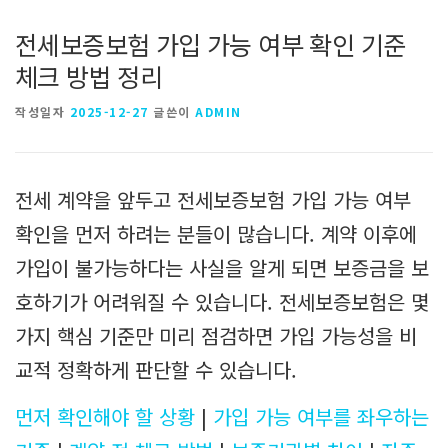
전세보증보험 가입 가능 여부 확인 기준
체크 방법 정리
작성일자
2025-12-27
글쓴이
ADMIN
전세 계약을 앞두고 전세보증보험 가입 가능 여부
확인을 먼저 하려는 분들이 많습니다. 계약 이후에
가입이 불가능하다는 사실을 알게 되면 보증금을 보
호하기가 어려워질 수 있습니다. 전세보증보험은 몇
가지 핵심 기준만 미리 점검하면 가입 가능성을 비
교적 정확하게 판단할 수 있습니다.
먼저 확인해야 할 상황
|
가입 가능 여부를 좌우하는