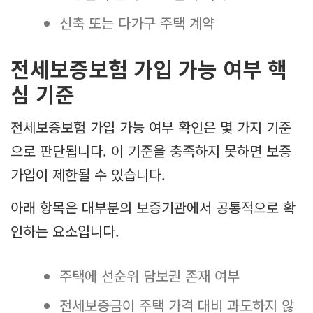
신축 또는 다가구 주택 계약
전세보증보험 가입 가능 여부 핵
심 기준
전세보증보험 가입 가능 여부 확인은 몇 가지 기준
으로 판단됩니다. 이 기준을 충족하지 못하면 보증
가입이 제한될 수 있습니다.
아래 항목은 대부분의 보증기관에서 공통적으로 확
인하는 요소입니다.
주택에 선순위 담보권 존재 여부
전세보증금이 주택 가격 대비 과도하지 않