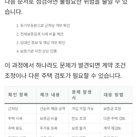
다음 순서로 점검하면 불필요한 위험을 줄일 수 있
습니다.
등기부등본으로 근저당 여부 확인
전세보증금과 시세 비율 계산
임대인 정보 및 체납 여부 확인
보증기관 사전 상담 진행
이 과정에서 하나라도 문제가 발견되면 계약 조건
조정이나 다른 주택 검토가 필요할 수 있습니다.
문제 발생
확인 항목
체크 내용
대응 방법
시
근저당
선순위 채권 금액
가입 거절 가능
보증금 조정
주택 시세
보증금 비율
한도 초과
다른 주택 검토
주택 용도
주거용 등록
보증 불가
계약 재검토