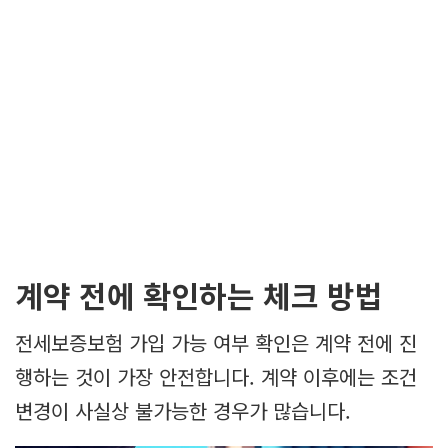
계약 전에 확인하는 체크 방법
전세보증보험 가입 가능 여부 확인은 계약 전에 진
행하는 것이 가장 안전합니다. 계약 이후에는 조건
변경이 사실상 불가능한 경우가 많습니다.