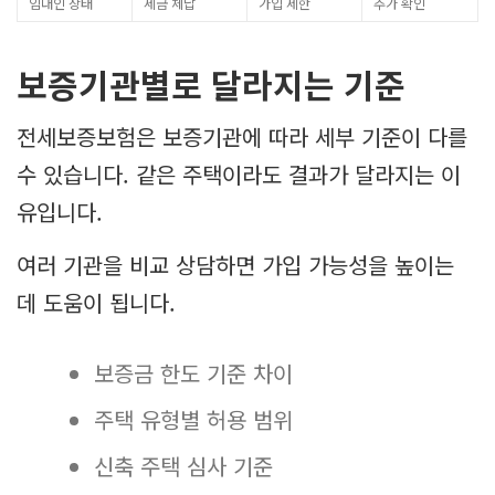
임대인 상태
세금 체납
가입 제한
추가 확인
보증기관별로 달라지는 기준
전세보증보험은 보증기관에 따라 세부 기준이 다를
수 있습니다. 같은 주택이라도 결과가 달라지는 이
유입니다.
여러 기관을 비교 상담하면 가입 가능성을 높이는
데 도움이 됩니다.
보증금 한도 기준 차이
주택 유형별 허용 범위
신축 주택 심사 기준