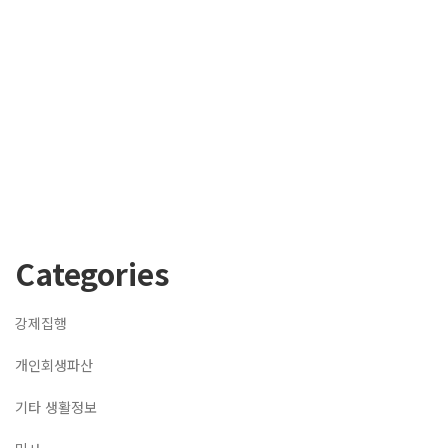
Categories
강제집행
개인회생파산
기타 생활정보