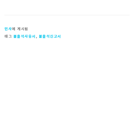
민사
에 게시됨
태그
불출석사유서
,
불출석신고서