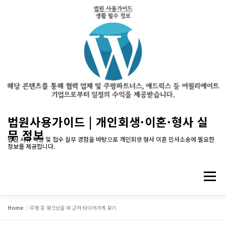
내
법원사용가이드 | 개인회생·이혼·형사 실
용
무 정보
으
법원 서류 작성 및 접수 실무 경험을 바탕으로 개인회생 형사 이혼 민사소송에 필요한
정보를 제공합니다.
로
바
로
메뉴
가
기
Home
»
주행 중 펑크났을 때 근처 타이어가게 찾기