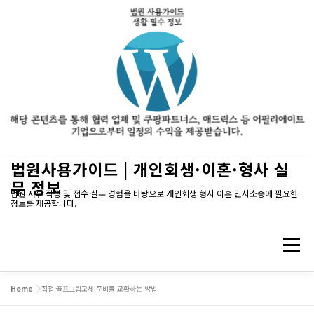
내
법원사용가이드 | 개인회생·이혼·형사 실
용
무 정보
으
법원 서류 작성 및 접수 실무 경험을 바탕으로 개인회생 형사 이혼 민사소송에 필요한
정보를 제공합니다.
로
바
로
메뉴
가
기
Home
»
직접 골프그립교체 준비물 교환하는 방법