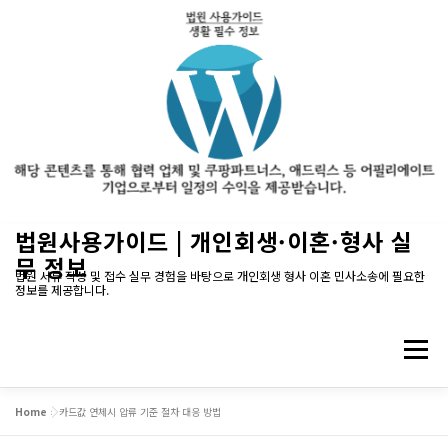
내
법원사용가이드 | 개인회생·이혼·형사 실
용
무 정보
으
법원 서류 작성 및 접수 실무 경험을 바탕으로 개인회생 형사 이혼 민사소송에 필요한
정보를 제공합니다.
로
바
로
메뉴
가
기
Home
»
카드값 연체시 압류 기준 절차 대응 방법