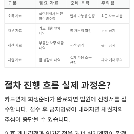
구분
필요 자료
준비 목적
주의점
급여명세서 원천
소득 자료
변제 가능성 입증
최근 자료 제출
징수영수증
카드 대출 연체
채무 자료
총 채무액 확인
누락 금지
내역
부동산 차량 예금
재산 자료
재산 평가
은닉 금지
내역
실제 가용 소득
지출 자료
월 생활비 내역
과다 기재 주의
산정
절차 진행 흐름 실제 과정은?
카드연체 회생준비가 완료되면 법원에 신청서를 접
수합니다. 접수 후 금지명령이 내려지면 채권자의
추심이 중단될 수 있습니다.
이후 개시결정과 인가결정을 거쳐 변제계획이 확정