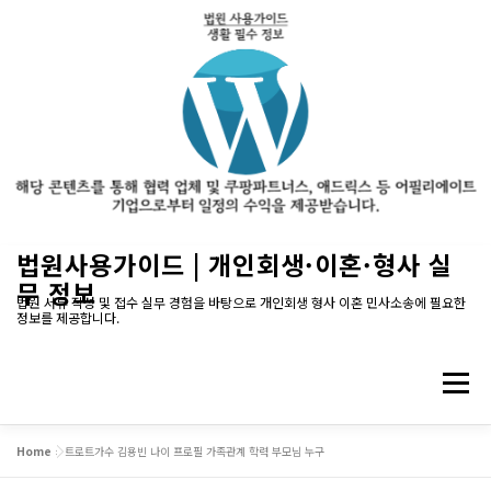
내
법원사용가이드 | 개인회생·이혼·형사 실
용
무 정보
으
법원 서류 작성 및 접수 실무 경험을 바탕으로 개인회생 형사 이혼 민사소송에 필요한
정보를 제공합니다.
로
바
로
메뉴
가
기
Home
»
트로트가수 김용빈 나이 프로필 가족관계 학력 부모님 누구