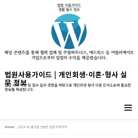
내
법원사용가이드 | 개인회생·이혼·형사 실
용
무 정보
으
법원 서류 작성 및 접수 실무 경험을 바탕으로 개인회생 형사 이혼 민사소송에 필요한
정보를 제공합니다.
로
바
로
메뉴
가
기
Home
»
2024 lol 롤드컵 선발전 일정 티켓가격