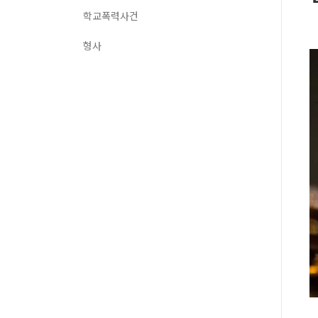
학교폭력사건
형사