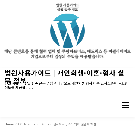
내
법원사용가이드 | 개인회생·이혼·형사 실
용
무 정보
으
법원 서류 작성 및 접수 실무 경험을 바탕으로 개인회생 형사 이혼 민사소송에 필요한
정보를 제공합니다.
로
바
로
메뉴
가
기
Home
»
421 Misdirected Request 웹사이트 접속이 되지 않을 때 해결