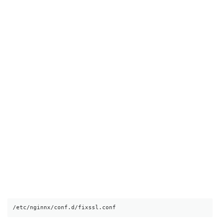
/etc/nginnx/conf.d/fixssl.conf