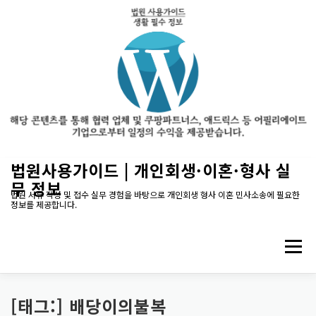
내
법원사용가이드 | 개인회생·이혼·형사 실
용
무 정보
으
법원 서류 작성 및 접수 실무 경험을 바탕으로 개인회생 형사 이혼 민사소송에 필요한
정보를 제공합니다.
로
바
로
메뉴
가
기
[태그:]
배당이의불복